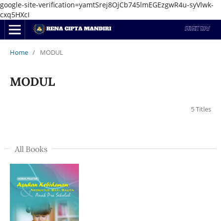
google-site-verification=yamtSrej8OjCb745lmEGEzgwR4u-syVlwk-
cxq5HXcI
Home
/
MODUL
MODUL
5 Titles
All Books