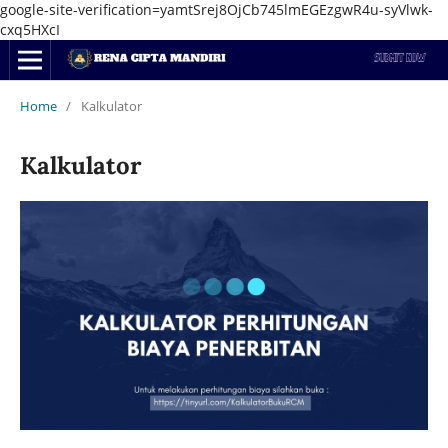
google-site-verification=yamtSrej8OjCb745lmEGEzgwR4u-syVlwk-
cxq5HXcI
Home
/
Kalkulator
Kalkulator