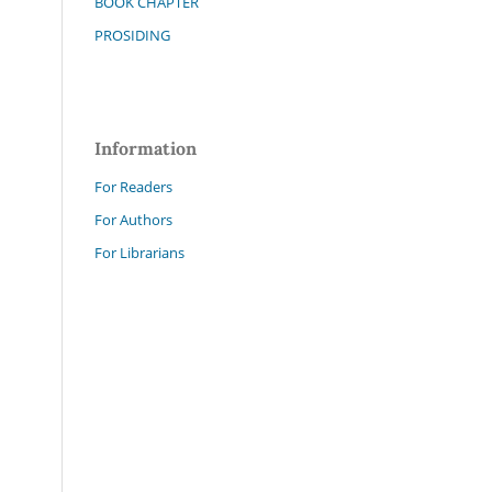
BOOK CHAPTER
PROSIDING
Information
For Readers
For Authors
For Librarians