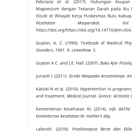
Febriana et al. (2017). Hubungan Asupan
Magnesium dengan Tekanan Darah pada Ibu Ham
(Studi di Wilayah Kerja Puskesmas Bulu Kabu
Kesehatan Masyarakat
,
V
https://doi.org/https://doi.org/10.14710/jkm.v5i
Guyton, A. C. (1990). Textbook of Medical Phy
Sounders, 1991. 9. Lemeshow. S
.
Guyton A.C. and J.E. Hall. (2007).
Buku Ajar Fisiolo
Junaidi I. (2011).
Stroke Waspadai Ancamannya
. A
Katsiki N et al. (2010). Hypertention in pregnancy
and treatment.
Medical Journal. Greece
: Aristotle 
Kementerian Kesehatan RI. (2014).
Info DATIN:
kementerian kesehatan RI: mother’s day.
Lalenoh. (2018).
Preeklampsia Berat dan Ekla