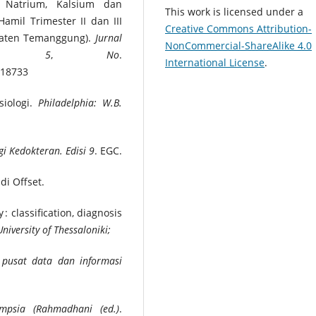
 Natrium, Kalsium dan
This work is licensed under a
il Trimester II dan III
Creative Commons Attribution-
paten Temanggung).
Jurnal
NonCommercial-ShareAlike 4.0
ol 5
,
No
.
International License
.
4.18733
siologi.
Philadelphia: W.B.
gi Kedokteran. Edisi 9
. EGC.
ndi Offset.
 : classification, diagnosis
University of Thessaloniki;
 pusat data dan informasi
mpsia (Rahmadhani (ed.)
.