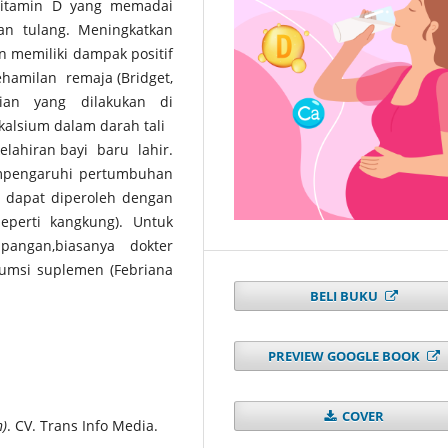
amin D yang memadai
n tulang. Meningkatkan
 memiliki dampak positif
amilan remaja (Bridget,
ian yang dilakukan di
alsium dalam darah tali
lahiran bayi baru lahir.
mpengaruhi pertumbuhan
t dapat diperoleh dengan
eperti kangkung). Untuk
pangan,biasanya dokter
umsi suplemen (Febriana
BELI BUKU
PREVIEW GOOGLE BOOK
COVER
n)
. CV. Trans Info Media.