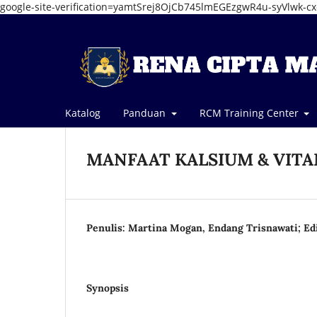
google-site-verification=yamtSrej8OjCb745lmEGEzgwR4u-syVlwk-c
Katalog
Panduan
RCM Training Center
MANFAAT KALSIUM & VITA
Penulis: Martina Mogan, Endang Trisnawati; Edi
Synopsis