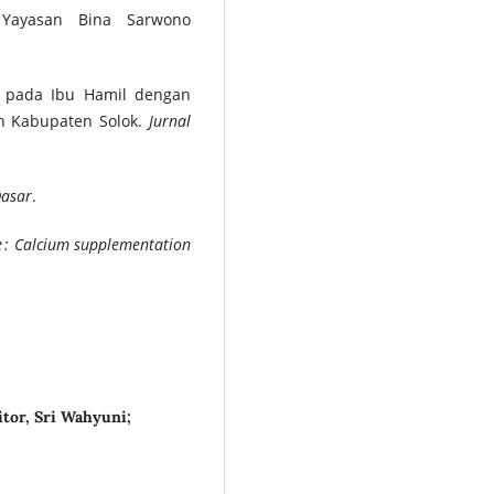
 Yayasan Bina Sarwono
 D pada Ibu Hamil dengan
an Kabupaten Solok.
Jurnal
Dasar
.
e
: Calcium supplementation
tor, Sri Wahyuni;