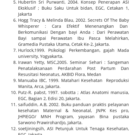
Hubertin Sri Purwanti, 2004. Konsep Penerapan ASI
Eksklusif ; Buku Saku Untuk bidan, EGC, Cetakan 1,
Jakarta
Hogg Tracy & Melinda Blau, 2002. Secrets Of The Baby
Whisperer : Cara Efektif Menenangkan Dan
Berkomunikasi Dengan bayi Anda : Dari Perawatan
Bayi sampai Perawatan Ibu Pasca Melahirkan,
Gramedia Pustaka Utama, Cetak Ke-2, Jakarta.
Hurlock,1999. Psikologi Perkembangan, gajah Mada
university, Yogyakarta.
Irawan Yetty, MSC,2005. Seminar Sehari : Sangeman
Penatalaksanaan Perdarahan Post Partum Dan
Resusitasi Neonatus, AKBID Flora, Medan
Manuaba IBC, 1999. Matahari Kesehatan Reproduksi
Wanita, Arca, Jakarta.
Putz-R. pabst, 1997. sobotta ; Atlas Anatomi manusia,
EGC, Bagian 2, Edisi 20, Jakarta.
saifuddin, A.B, 2002. Buku panduan praktis pelayanan
kesehatan Maternal & Neonatal, JNPK Kes pro,
JHPIEGO/ MNH Program, yayasan Bina pustaka
Sarwono Prawirohardjo, Jakarta.
soetjiningsih, ASI Petunjuk Untuk Tenaga Kesehatan,
EGC, Jakarta.