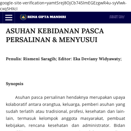
google-site-verification=yamtSrej8OjCb745lmEGEzgwR4u-syVlwk-
cxq5HXcI
ASUHAN KEBIDANAN PASCA
PERSALINAN & MENYUSUI
Penulis: Rismeni Saragih; Editor: Eka Deviany Widyawaty;
Synopsis
Asuhan pasca persalinan hendaknya merupakan upaya
kolaboratif antara orangtua, keluarga, pemberi asuhan yang
sudah terlatih atau tradisional, profesi, kesehatan dan lain-
lain, termasuk kelompok anggota masyarakat, pembuat
kebijakan, rencana kesehatan dan administrator. Bidan