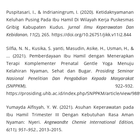
Puspitasari, I., & Indrianingrum, I. (2020). Ketidaknyamanan
Keluhan Pusing Pada Ibu Hamil Di Wilayah Kerja Puskesmas
Gribig Kabupaten Kudus.
Jurnal Ilmu Keperawatan Dan
Kebidanan
,
11
(2), 265. https://doi.org/10.26751/jikk.v11i2.844
Silfia, N. N., Kusika, S. yanti, Masudin, Asike, H., Usman, H., &
... (2021). Pemberdayaan Ibu Hamil dengan Menerapkan
Terapi Komplementer Prenatal Gentle Yoga Menuju
Kelahiran Nyaman, Sehat dan Bugar.
Prosiding Seminar
Nasional Penelitian Dan Pengabdian Kepada Masyarakat
(SNPPKM)
, 922–932.
https://prosiding.uhb.ac.id/index.php/SNPPKM/article/view/98
Yumayda Alfisyah, Y. W. (2021). Asuhan Keperawatan pada
Ibu Hamil Trimester III Dengan Kebutuhan Rasa Aman
Nyaman: Nyeri.
Angewandte Chemie International Edition,
6(11), 951–952.
, 2013–2015.