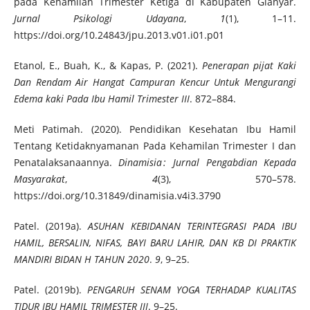
pada Kehamilan Trimester Ketiga di Kabupaten Gianyar.
Jurnal Psikologi Udayana
,
1
(1), 1–11.
https://doi.org/10.24843/jpu.2013.v01.i01.p01
Etanol, E., Buah, K., & Kapas, P. (2021).
Penerapan pijat Kaki
Dan Rendam Air Hangat Campuran Kencur Untuk Mengurangi
Edema kaki Pada Ibu Hamil Trimester III
. 872–884.
Meti Patimah. (2020). Pendidikan Kesehatan Ibu Hamil
Tentang Ketidaknyamanan Pada Kehamilan Trimester I dan
Penatalaksanaannya.
Dinamisia
: Jurnal Pengabdian Kepada
Masyarakat
,
4
(3), 570–578.
https://doi.org/10.31849/dinamisia.v4i3.3790
Patel. (2019a).
ASUHAN KEBIDANAN TERINTEGRASI PADA IBU
HAMIL, BERSALIN, NIFAS, BAYI BARU LAHIR, DAN KB DI PRAKTIK
MANDIRI BIDAN H TAHUN 2020
.
9
, 9–25.
Patel. (2019b).
PENGARUH SENAM YOGA TERHADAP KUALITAS
TIDUR IBU HAMIL TRIMESTER III
. 9–25.