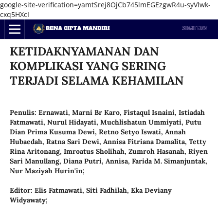
google-site-verification=yamtSrej8OjCb745lmEGEzgwR4u-syVlwk-
cxq5HXcI
KETIDAKNYAMANAN DAN
KOMPLIKASI YANG SERING
TERJADI SELAMA KEHAMILAN
Penulis: Ernawati, Marni Br Karo, Fistaqul Isnaini, Istiadah
Fatmawati, Nurul Hidayati, Muchlishatun Ummiyati, Putu
Dian Prima Kusuma Dewi, Retno Setyo Iswati, Annah
Hubaedah, Ratna Sari Dewi, Annisa Fitriana Damalita, Tetty
Rina Aritonang, Imroatus Sholihah, Zumroh Hasanah, Riyen
Sari Manullang, Diana Putri, Annisa, Farida M. Simanjuntak,
Nur Maziyah Hurin'in;
Editor: Elis Fatmawati, Siti Fadhilah, Eka Deviany
Widyawaty;