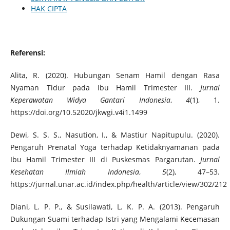
HAK CIPTA
Referensi:
Alita, R. (2020). Hubungan Senam Hamil dengan Rasa
Nyaman Tidur pada Ibu Hamil Trimester III.
Jurnal
Keperawatan Widya Gantari Indonesia
,
4
(1), 1.
https://doi.org/10.52020/jkwgi.v4i1.1499
Dewi, S. S. S., Nasution, I., & Mastiur Napitupulu. (2020).
Pengaruh Prenatal Yoga terhadap Ketidaknyamanan pada
Ibu Hamil Trimester III di Puskesmas Pargarutan.
Jurnal
Kesehatan Ilmiah Indonesia
,
5
(2), 47–53.
https://jurnal.unar.ac.id/index.php/health/article/view/302/212
Diani, L. P. P., & Susilawati, L. K. P. A. (2013). Pengaruh
Dukungan Suami terhadap Istri yang Mengalami Kecemasan