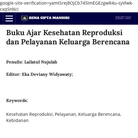
google-site-verification=yamtSrej8OjCb745lmEGEzgwR4u-syVlwk-
cxq5HXcI
Buku Ajar Kesehatan Reproduksi
dan Pelayanan Keluarga Berencana
Penulis: Lailatul Nujulah
Editor: Eka Deviany Widyawaty;
Keywords:
Kesehatan Reproduksi, Pelayanan, Keluarga Berencana,
Kebidanan