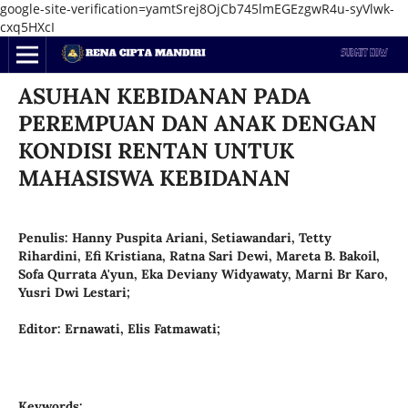
google-site-verification=yamtSrej8OjCb745lmEGEzgwR4u-syVlwk-
cxq5HXcI
ASUHAN KEBIDANAN PADA
PEREMPUAN DAN ANAK DENGAN
KONDISI RENTAN UNTUK
MAHASISWA KEBIDANAN
Penulis: Hanny Puspita Ariani, Setiawandari, Tetty
Rihardini, Efi Kristiana, Ratna Sari Dewi, Mareta B. Bakoil,
Sofa Qurrata A'yun, Eka Deviany Widyawaty, Marni Br Karo,
Yusri Dwi Lestari;
Editor: Ernawati, Elis Fatmawati;
Keywords: