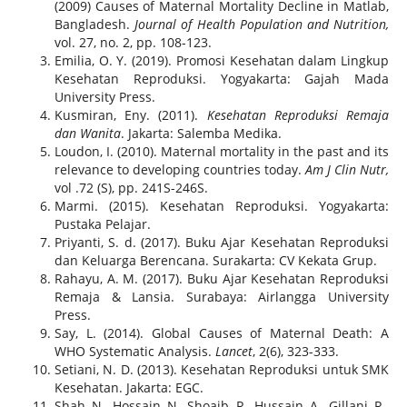
(2009) Causes of Maternal Mortality Decline in Matlab,
Bangladesh.
Journal of Health Population and Nutrition,
vol. 27, no. 2, pp. 108-123.
Emilia, O. Y. (2019). Promosi Kesehatan dalam Lingkup
Kesehatan Reproduksi. Yogyakarta: Gajah Mada
University Press.
Kusmiran, Eny. (2011).
Kesehatan Reproduksi Remaja
dan Wanita
. Jakarta: Salemba Medika.
Loudon, I. (2010). Maternal mortality in the past and its
relevance to developing countries today.
Am J Clin Nutr,
vol .72 (S), pp. 241S-246S.
Marmi. (2015). Kesehatan Reproduksi. Yogyakarta:
Pustaka Pelajar.
Priyanti, S. d. (2017). Buku Ajar Kesehatan Reproduksi
dan Keluarga Berencana. Surakarta: CV Kekata Grup.
Rahayu, A. M. (2017). Buku Ajar Kesehatan Reproduksi
Remaja & Lansia. Surabaya: Airlangga University
Press.
Say, L. (2014). Global Causes of Maternal Death: A
WHO Systematic Analysis.
Lancet
, 2(6), 323-333.
Setiani, N. D. (2013). Kesehatan Reproduksi untuk SMK
Kesehatan. Jakarta: EGC.
Shah, N., Hossain, N., Shoaib, R., Hussain, A., Gillani, R.,