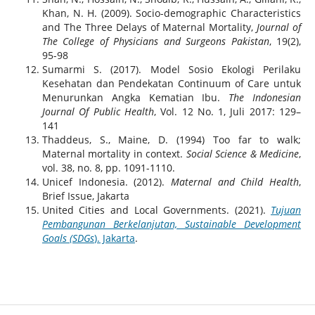
Khan, N. H. (2009). Socio-demographic Characteristics
and The Three Delays of Maternal Mortality,
Journal of
The College of Physicians and Surgeons Pakistan
, 19(2),
95-98
Sumarmi S. (2017). Model Sosio Ekologi Perilaku
Kesehatan dan Pendekatan Continuum of Care untuk
Menurunkan Angka Kematian Ibu.
The Indonesian
Journal Of Public Health
, Vol. 12 No. 1, Juli 2017: 129–
141
Thaddeus, S., Maine, D. (1994) Too far to walk;
Maternal mortality in context.
Social Science & Medicine
,
vol. 38, no. 8, pp. 1091-1110.
Unicef Indonesia. (2012).
Maternal and Child Health
,
Brief Issue, Jakarta
United Cities and Local Governments. (2021).
Tujuan
Pembangunan Berkelanjutan, Sustainable Development
Goals (SDGs
). Jakarta
.