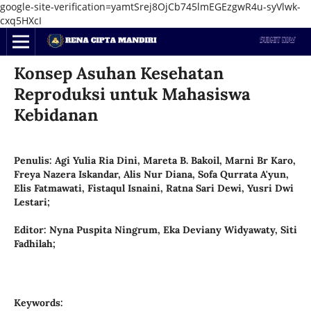
google-site-verification=yamtSrej8OjCb745lmEGEzgwR4u-syVlwk-
cxq5HXcI
Konsep Asuhan Kesehatan
Reproduksi untuk Mahasiswa
Kebidanan
Penulis: Agi Yulia Ria Dini, Mareta B. Bakoil, Marni Br Karo,
Freya Nazera Iskandar, Alis Nur Diana, Sofa Qurrata A'yun,
Elis Fatmawati, Fistaqul Isnaini, Ratna Sari Dewi, Yusri Dwi
Lestari;
Editor: Nyna Puspita Ningrum, Eka Deviany Widyawaty, Siti
Fadhilah;
Keywords: